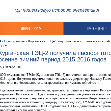
Мы пишем новую историю энергетики!
ИНВЕСТОРАМ
ПРЕСС-ЦЕНТР
/
Пресс-релизы
/
Курганская ТЭЦ-2 получила паспорт готовности к рабо
годов
Курганская ТЭЦ-2 получила паспорт гото
осенне-зимний период 2015-2016 годов
15 Октября 2015
ООО «Курганская ТЭЦ» (Курганская ТЭЦ-2) получило паспорт готовности 
2016 годов. Документ вручили исполнительному директору Наркису Гали
обеспечению безопасности электроснабжения Курганской области.
В департаменте промышленности, транспорта, связи и энергетики Курган
подготовки Курганской ТЭЦ-2 к зиме подтвердила специальная комиссия
принимали участие представители уральского управления Федеральной 
технологическому и атомному надзору (Ростехнадзор), ГУ МЧС по Курга
генерирующая компания», ООО «Курганская ТЭЦ» и департамента промыш
энергетики Курганской области.