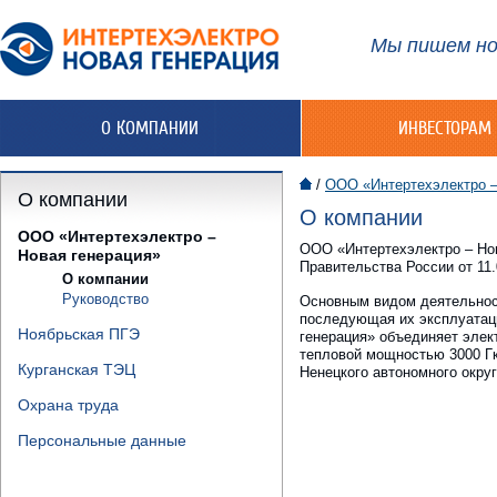
Мы пишем но
О КОМПАНИИ
ИНВЕСТОРАМ
/
ООО «Интертехэлектро –
О компании
О компании
ООО «Интертехэлектро –
ООО «Интертехэлектро – Нов
Новая генерация»
Правительства России от 11
О компании
Руководство
Основным видом деятельност
последующая их эксплуатац
Ноябрьская ПГЭ
генерация» объединяет элек
тепловой мощностью 3000 Гк
Курганская ТЭЦ
Ненецкого автономного округ
Охрана труда
Персональные данные